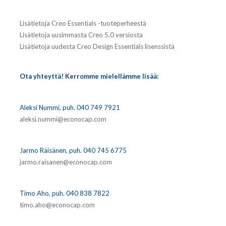
Lisätietoja Creo Essentials -tuoteperheestä
Lisätietoja uusimmasta Creo 5.0 versiosta
Lisätietoja uudesta Creo Design Essentials lisenssistä
Ota yhteyttä! Kerromme mielellämme lisää:
Aleksi Nummi, puh. 040 749 7921
aleksi.nummi@econocap.com
Jarmo Räisänen, puh. 040 745 6775
jarmo.raisanen@econocap.com
Timo Aho, puh. 040 838 7822
timo.aho@econocap.com