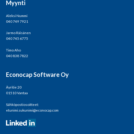
Myynti
Aleksi Nummi
040 749 7921
Jarmo Räisänen
040 745 6775
Timo Aho
040 838 7822
Econocap Software Oy
Äyritie 20
01510 Vantaa
Sähköpostiosoitteet:
etunimi.sukunimi@econocap.com