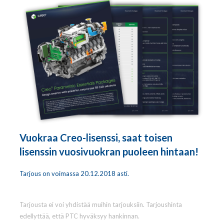
Vuokraa Creo-lisenssi, saat toisen
lisenssin vuosivuokran puoleen hintaan!
Tarjous on voimassa 20.12.2018 asti.
Tarjousta ei voi yhdistää muihin tarjouksiin. Tarjoushinta
edellyttää, että PTC hyväksyy hankinnan.