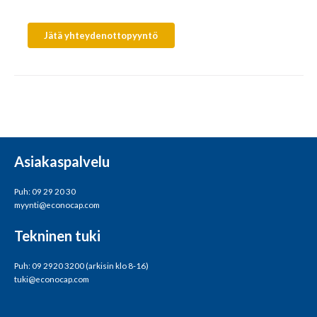
Jätä yhteydenottopyyntö
Asiakaspalvelu
Puh: 09 29 20 30
myynti@econocap.com
Tekninen tuki
Puh: 09 2920 3200 (arkisin klo 8-16)
tuki@econocap.com