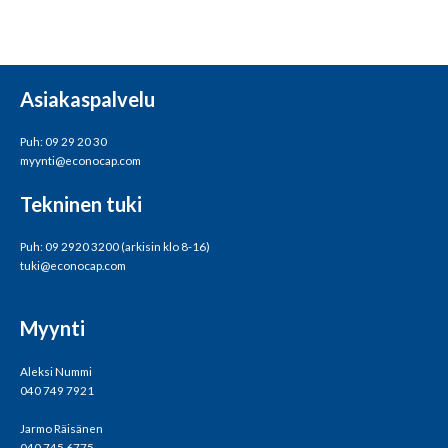
Asiakaspalvelu
Puh: 09 29 20 30
myynti@econocap.com
Tekninen tuki
Puh: 09 2920 3200 (arkisin klo 8-16)
tuki@econocap.com
Myynti
Aleksi Nummi
040 749 7921
Jarmo Räisänen
040 745 6775