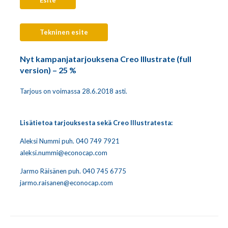
Tekninen esite
Nyt kampanjatarjouksena Creo Illustrate (full
version) – 25 %
Tarjous on voimassa 28.6.2018 asti.
Lisätietoa tarjouksesta sekä Creo Illustratesta:
Aleksi Nummi puh. 040 749 7921
aleksi.nummi@econocap.com
Jarmo Räisänen puh. 040 745 6775
jarmo.raisanen@econocap.com