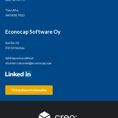
Timo Aho
040 838 7822
Econocap Software Oy
Äyritie 20
01510 Vantaa
Sähköpostiosoitteet:
etunimi.sukunimi@econocap.com
Yhteydenottolomake