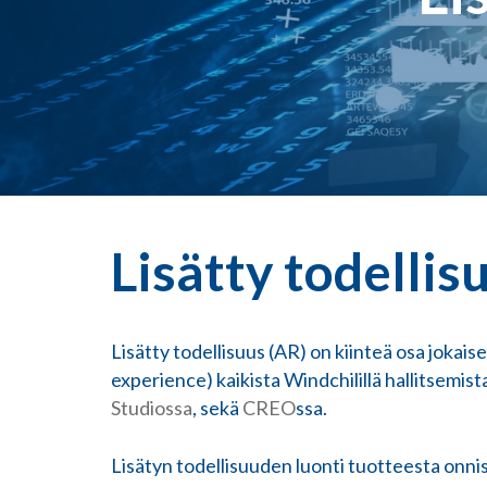
Lisätty todellis
Lisätty todellisuus (AR) on kiinteä osa jokai
experience) kaikista Windchilillä hallitsemi
Studiossa
, sekä
CREO
ssa.
Lisätyn todellisuuden luonti tuotteesta onnis