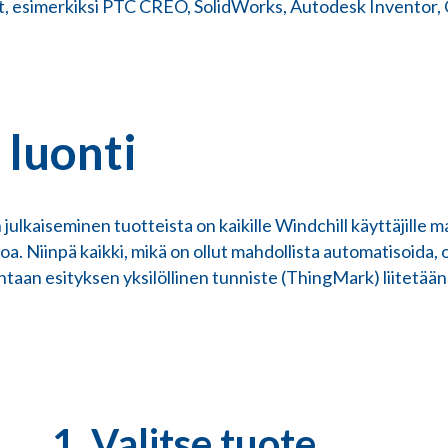
, esimerkiksi PTC CREO, SolidWorks, Autodesk Inventor,
luonti
lkaiseminen tuotteista on kaikille Windchill käyttäjille ma
a. Niinpä kaikki, mikä on ollut mahdollista automatisoida,
ohtaan esityksen yksilöllinen tunniste (ThingMark) liitetään
1. Valitse tuote