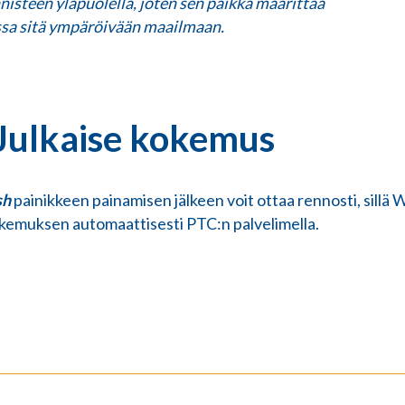
nisteen yläpuolella, joten sen paikka määrittää
ssa sitä ympäröivään maailmaan.
 Julkaise kokemus
sh
painikkeen painamisen jälkeen voit ottaa rennosti, sillä W
kemuksen automaattisesti PTC:n palvelimella.