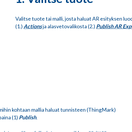
Valitse tuote tai malli, josta haluat AR esityksen luoda
(1.)
Actions
ja alasvetovalikosta (2.)
Publish AR Ex
, mihin kohtaan mallia haluat tunnisteen (ThingMark)
paina (1)
Publish
.