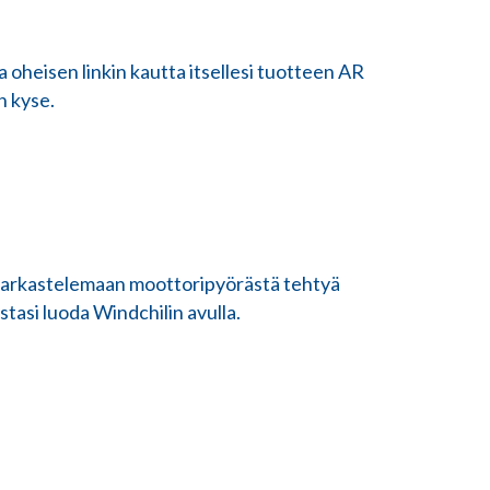
a oheisen linkin kautta itsellesi tuotteen AR
n kyse.
 tarkastelemaan moottoripyörästä tehtyä
stasi luoda Windchilin avulla.