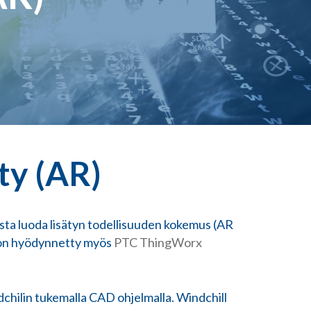
ty (AR)
lista luoda lisätyn todellisuuden kokemus (AR
ta on hyödynnetty myös
PTC ThingWorx
ndchilin tukemalla CAD ohjelmalla. Windchill