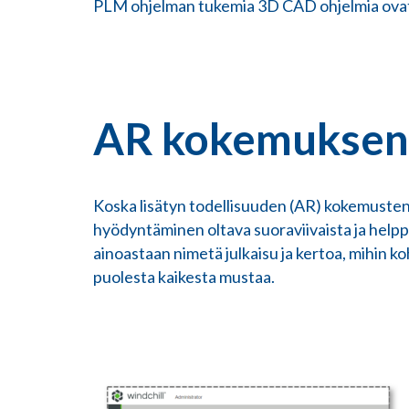
PLM ohjelman tukemia 3D CAD ohjelmia ovat
AR kokemuksen 
Koska lisätyn todellisuuden (AR) kokemusten ju
hyödyntäminen oltava suoraviivaista ja helppo
ainoastaan nimetä julkaisu ja kertoa, mihin k
puolesta kaikesta mustaa.