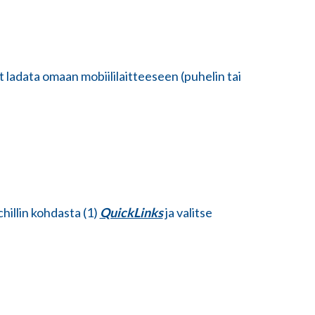
t ladata omaan mobiililaitteeseen (puhelin tai
illin kohdasta (1)
QuickLinks
ja valitse