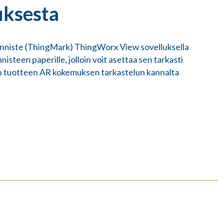
uksesta
nniste (ThingMark) ThingWorx View sovelluksella
isteen paperille, jolloin voit asettaa sen tarkasti
on tuotteen AR kokemuksen tarkastelun kannalta