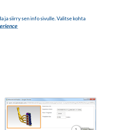
 ja siirry sen info sivulle. Valitse kohta
perience