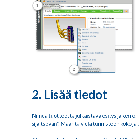
2. Lisää tiedot
Nimeä tuotteesta julkaistava esitys ja kerro
sijaitsevan*. Määritä vielä tunnisteen koko ja 