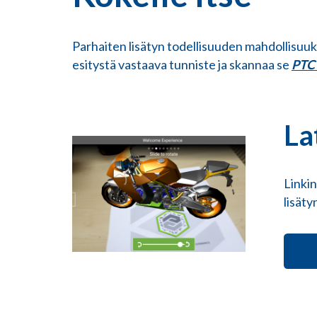
Parhaiten lisätyn todellisuuden mahdollisuuks
esitystä vastaava tunniste ja skannaa se
PTC
La
Linki
lisäty