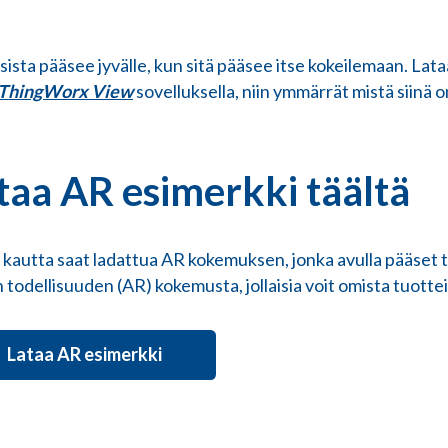
ista pääsee jyvälle, kun sitä pääsee itse kokeilemaan. Lata
ThingWorx View
sovelluksella, niin ymmärrät mistä siinä o
taa AR esimerkki täältä
n kautta saat ladattua AR kokemuksen, jonka avulla pääset
n todellisuuden (AR) kokemusta, jollaisia voit omista tuottei
Lataa AR esimerkki