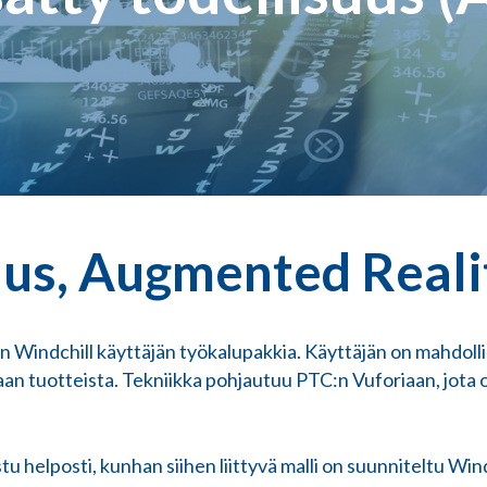
uus,
Augmented
Reali
sen Windchill käyttäjän työkalupakkia. Käyttäjän on mahdol
staan tuotteista. Tekniikka pohjautuu PTC:n Vuforiaan, jo
tu helposti, kunhan siihen liittyvä malli on suunniteltu Wi