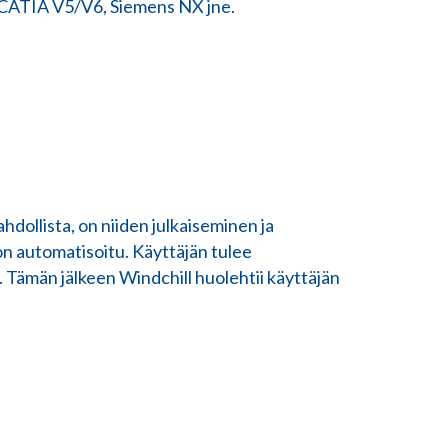
 CATIA V5/V6, Siemens NX jne.
hdollista, on niiden julkaiseminen ja
 on automatisoitu. Käyttäjän tulee
. Tämän jälkeen Windchill huolehtii käyttäjän