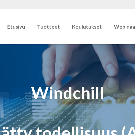
Etusivu
Tuotteet
Koulutukset
Webinaa
Windchill
sätty todellisuus (