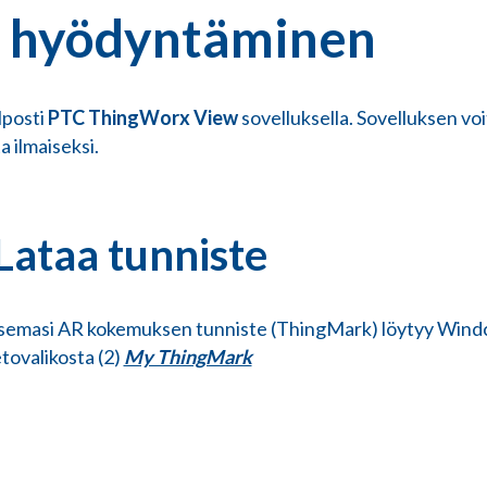
 hyödyntäminen
lposti
PTC
ThingWorx
View
sovelluksella. Sovelluksen voi
a ilmaiseksi.
 Lataa tunniste
isemasi AR kokemuksen tunniste (ThingMark) löytyy Windch
tovalikosta (2)
My ThingMark