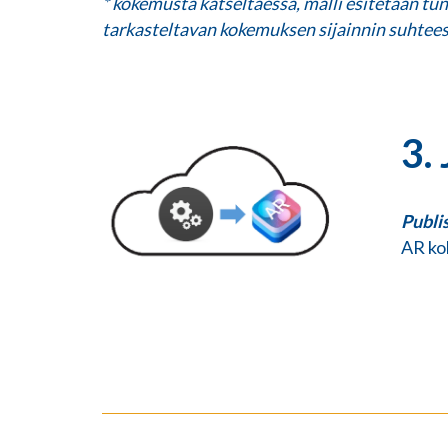
* kokemusta katseltaessa, malli esitetään tun
tarkasteltavan kokemuksen sijainnin suhtee
3.
Publi
AR ko