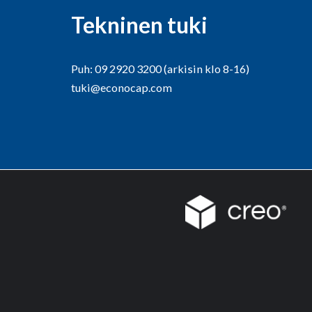
Tekninen tuki
Puh: 09 2920 3200 (arkisin klo 8-16)
tuki@econocap.com